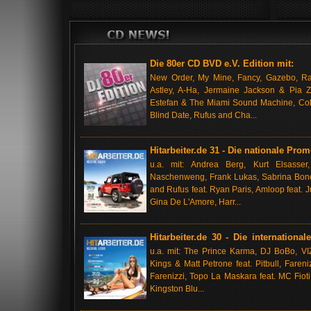
Die 80er CD BVD e.V. Edition mit:
New Order, My Mine, Fancy, Gazebo, Rag
Astley, A-Ha, Jermaine Jackson & Pia Z
Estefan & The Miami Sound Machine, Coldc
Blind Date, Rufus and Cha...
Hitarbeiter.de 31 - Die nationale Pro
u.a. mit: Andrea Berg, Kurt Elsasser
Naschenweng, Frank Lukas, Sabrina Bonco
and Rufus feat. Ryan Paris, Amloop feat. Ju
Gina De L'Amore, Harr...
Hitarbeiter.de 30 - Die internation
Mitglieder
u.a. mit: The Prince Karma, DJ BoBo, VIZ
Kings & Matt Petrone feat. Pitbull, Fareniz
Farenizzi, Topo La Maskara feat. MC Fiot
Kingston Blu...