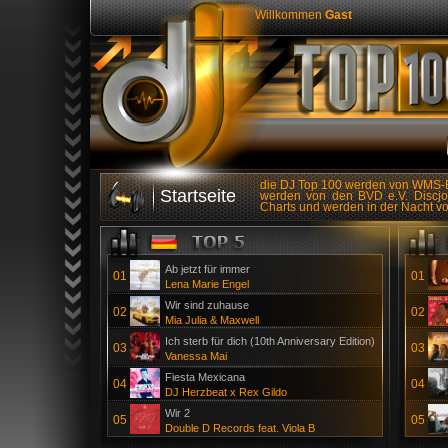
Willkommen
Gast
die DJ Top 100 werden von WMS-Ev
Startseite
werden von den BVD e.V. Discjoc
Charts und werden in der Nacht v
Ab jetzt für immer
01
01
Lena Marie Engel
Wir sind zuhause
02
02
Mia Julia & Maxwell
Ich sterb für dich (10th Anniversary Edition)
03
03
Vanessa Mai
Fiesta Mexicana
04
04
DJ Herzbeat x Rex Gildo
Wir 2
05
05
Double D Records feat. Viola B